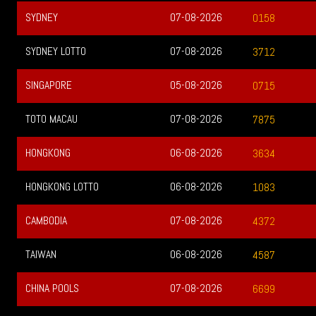
SYDNEY
07-08-2026
0158
SYDNEY LOTTO
07-08-2026
3712
SINGAPORE
05-08-2026
0715
TOTO MACAU
07-08-2026
7875
HONGKONG
06-08-2026
3634
HONGKONG LOTTO
06-08-2026
1083
CAMBODIA
07-08-2026
4372
TAIWAN
06-08-2026
4587
CHINA POOLS
07-08-2026
6699