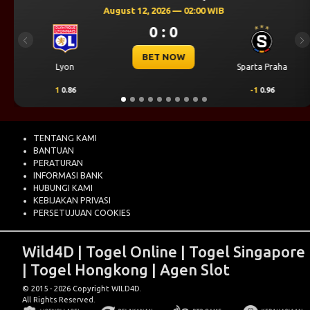
12, 2026 — 02:00 WIB
August 12
0 : 0
Previous
Ne
BET NOW
Sparta Praha
SK Sturm Graz
-1
0.96
-0.5
0.95
TENTANG KAMI
BANTUAN
PERATURAN
INFORMASI BANK
HUBUNGI KAMI
KEBIJAKAN PRIVASI
PERSETUJUAN COOKIES
Wild4D | Togel Online | Togel Singapore
| Togel Hongkong | Agen Slot
© 2015 - 2026 Copyright WILD4D.
All Rights Reserved.